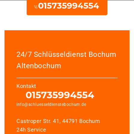
24/7 Schlüsseldienst Bochum
Altenbochum
Kontakt
info@schluesseldienstebochum.de
Castroper Str. 41, 44791 Bochum
24h Service